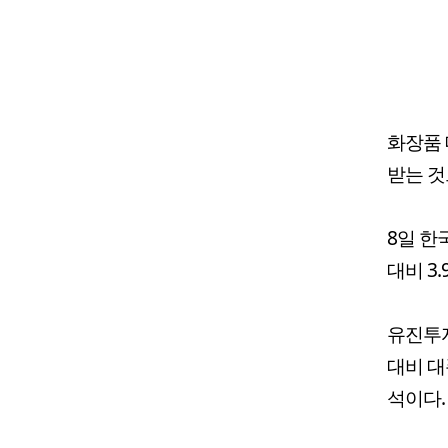
화장품 
받는 것
8일 한
대비 3
유진투자
대비 대
석이다.