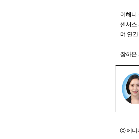
이해니 
센서스 
며 연간
장하은 기
ⓒ 에너