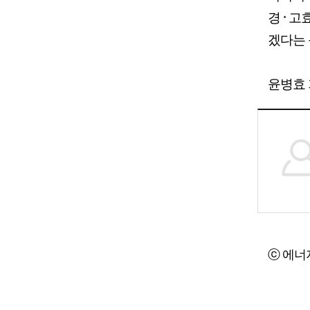
경 · 
겠다는 
윤병효 기
ⓒ 에너