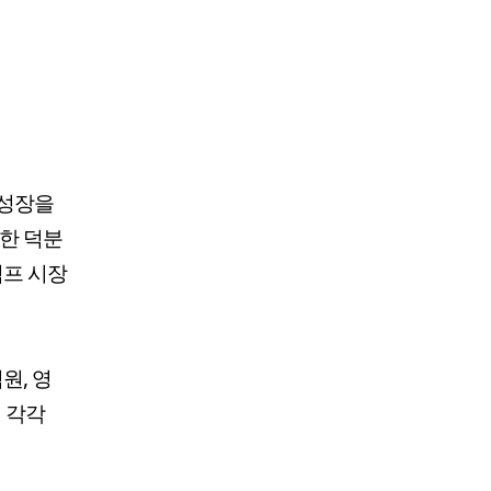
 성장을
중한 덕분
펌프 시장
원, 영
비 각각