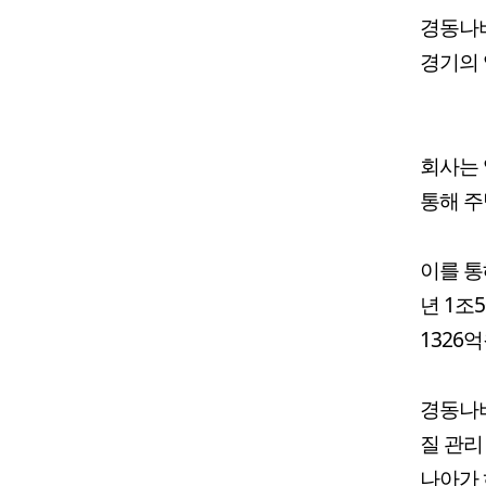
경동나비
경기의 
회사는 
통해 주
이를 통해
년 1조
1326
경동나비
질 관리
나아가 