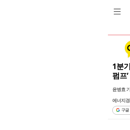
1분기
펌프’
윤병효 
에너지경
구글