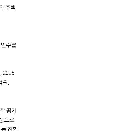
은 주택
 인수를
 2025
억원,
통합 공기
시장으로
 등 친환