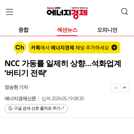
종합
섹션뉴스
오피니언
NCC 가동률 일제히 상향…석화업계
‘버티기 전략’
정승현 기자
가
에너지경제신문
입력 2026.05.19 08:30
구글 검색 선호 출처로 추가