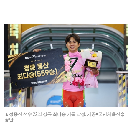
▲정종진 선수 22일 경륜 최다승 기록 달성. 제공=국민체육진흥
공단