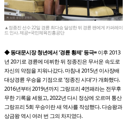
▲정종진 선수 22일 경륜 최다승 달성한 뒤 경륜 팬에게 카퍼레이
드 인사. 제공=국민체육진흥공단
◆ 동대문시장 청년에서 '경륜 황제' 등극=
이후 2013
년 20기로 경륜에 데뷔한 뒤 정종진은 무서운 속도로
자신의 약점을 지워나갔다. 마침내 2015년 이사장배
대상경륜 우승을 기점으로 '정종진 시대'가 개화했다.
2016년부터 2019년까지 그랑프리 4연패라는 전무후
무한 기록을 세웠고, 2022년 다시 정상에 오르며 통산
그랑프리 5회 우승이란 새 역사를 작성했다. 다승왕과
상금왕 역시 여러 번 그의 차지였다.