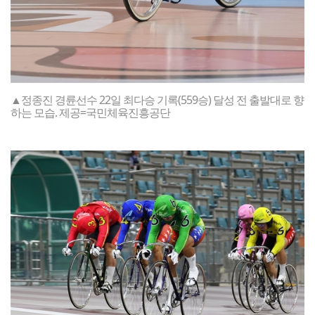
▲정종진 경륜선수 22일 최다승 기록(559승) 달성 전 출발대로 향
하는 모습. 제공=국민체육진흥공단