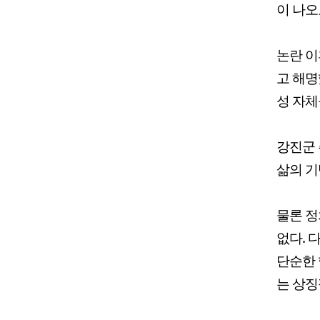
이 나오
논란 이
고 해명
성 자체
강진군 
삶의 기
물론 정
없다. 
단순한 
는 상징