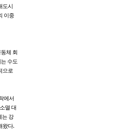
 대도시
의 이중
공동체 회
래는 수도
능적으로
맥락에서
방소멸 대
게는 강
해왔다.