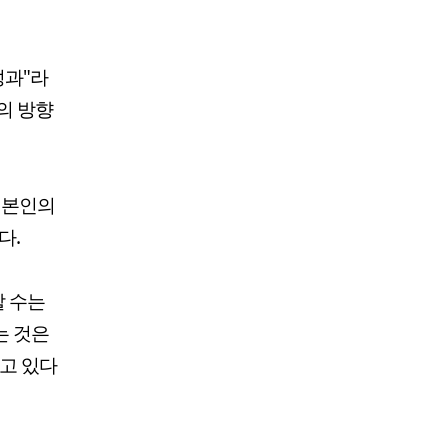
성과"라
의 방향
 본인의
다.
할 수는
는 것은
걸고 있다