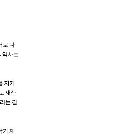
서로 다
. 역사는
를 지키
로 재산
괴리는 결
국가 재