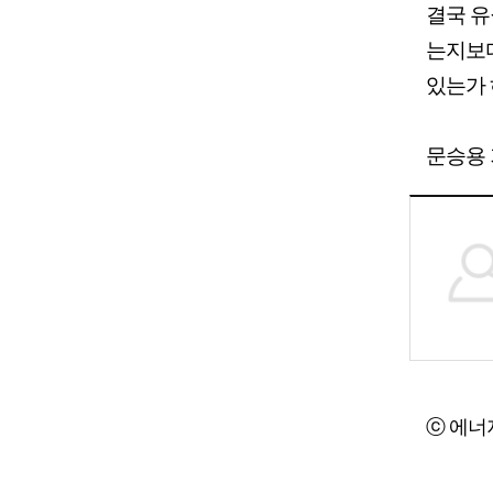
결국 유
는지보다
있는가 
문승용 기
ⓒ 에너