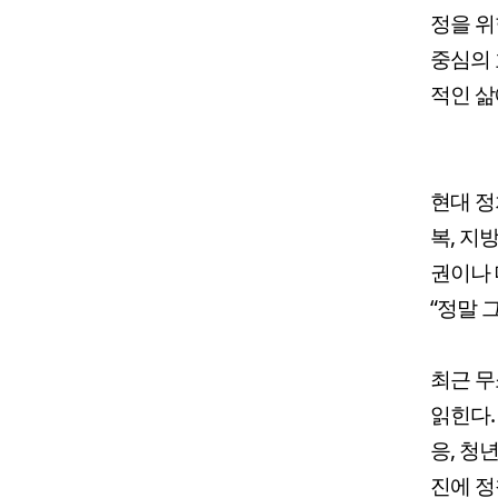
정을 위
중심의 
적인 삶
현대 정
복, 지
권이나 
“정말 
최근 무
읽힌다.
응, 청
진에 정