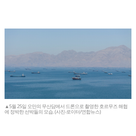
▲5월 25일 오만의 무산담에서 드론으로 촬영한 호르무즈 해협
에 정박한 선박들의 모습. (사진-로이터/연합뉴스)