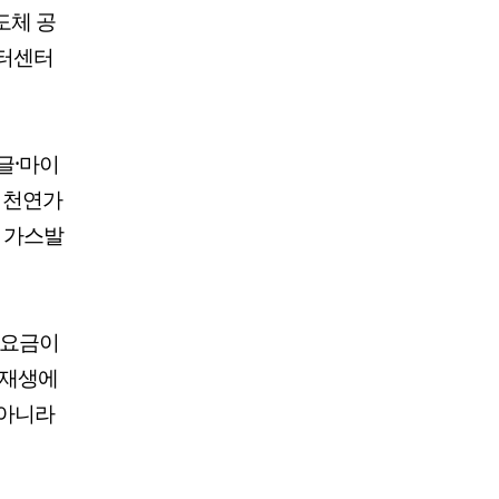
도체 공
이터센터
글·마이
 천연가
과 가스발
기요금이
 재생에
 아니라