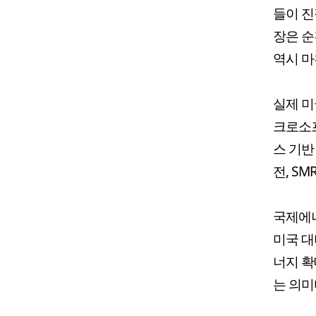
들이 진
장은 순
역시 마
실제 미
크로소프
스 기반
전, S
국제에너
미국 대
너지 확
는 의미