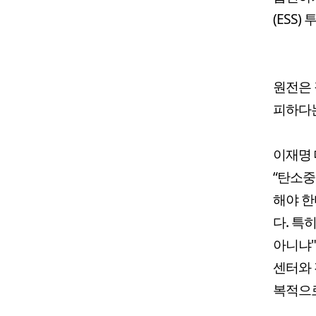
(ESS)
원전은 
피하다는
이재명
“탄소중
해야 한
다. 특
아니냐"
센터와 
복적으로