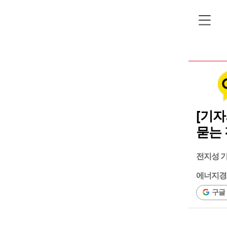
[기자
묻는
전지성 
에너지경
구글