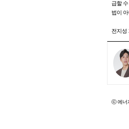
급할 수
법이 아
전지성 기
ⓒ 에너