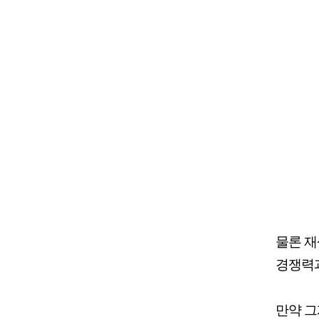
물론 재
경쟁력과
만약 그