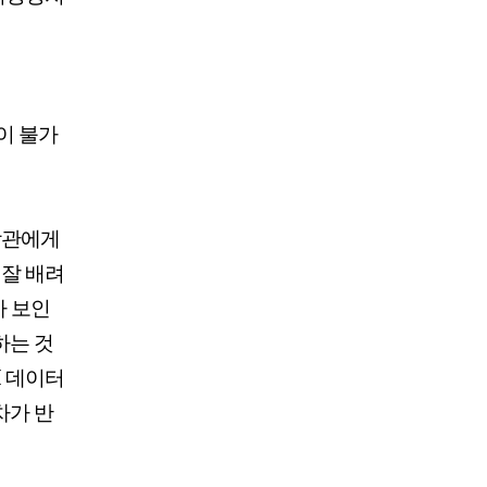
이 불가
장관에게
 잘 배려
아 보인
하는 것
I 데이터
차가 반