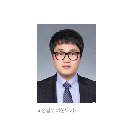
▲산업부 여헌우 기자