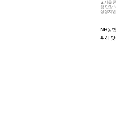
▲서울 
행 단장,
성장지원부
NH농
위해 맞