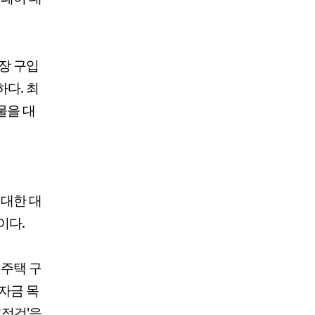
장 구입
다. 최
물을 대
대한 대
이다.
주택 구
자금 목
후점검'을