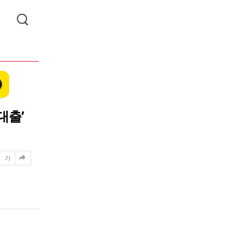
대출’
가