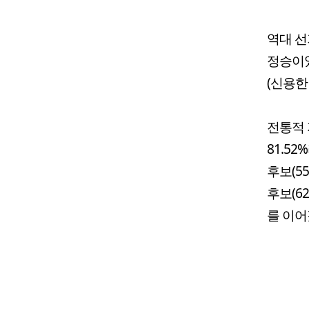
역대 선
정승이었다
(신용한
전통적 
81.5
후보(5
후보(6
를 이어