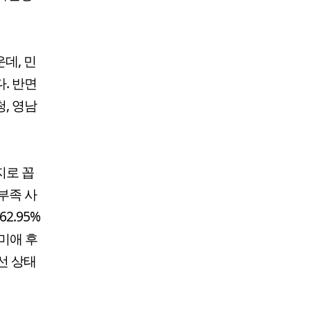
운데, 민
. 반면
, 영남
지로 꼽
부족 사
2.95%
추미애 후
선 상태