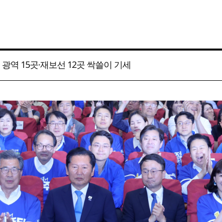
 광역 15곳·재보선 12곳 싹쓸이 기세