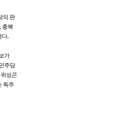
당의 판
, 충북
했다.
후보가
 민주당
주 위성곤
는 독주