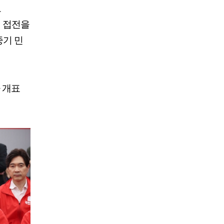
보
빙 접전을
중기 민
 개표