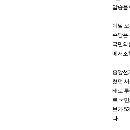
압승을 
이날 오
주당은 
국민의힘
에서조차
중앙선거
혔던 서
태로 투
로 국민
보가 5
다.