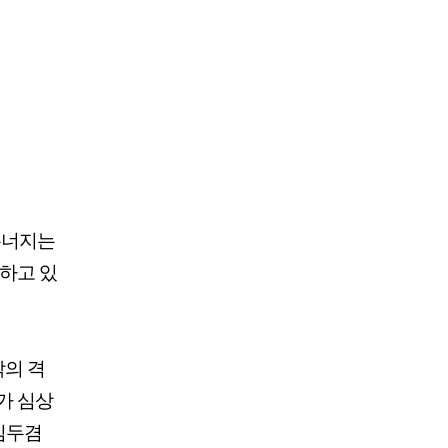
무너지는
못하고 있
팎의 격
가 심상
 김두겸