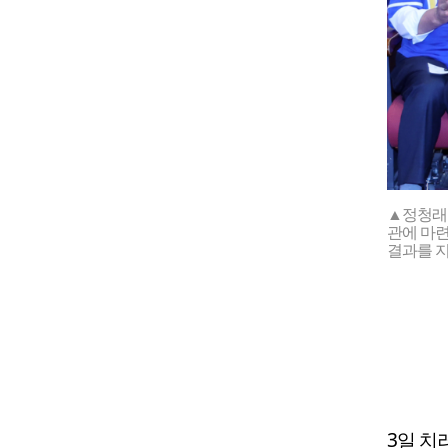
▲정청래
관에 마
결과를 
3일 치