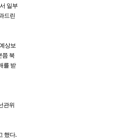
서 일부
사과드린
 예상보
분쯤 북
매를 받
 선관위
 했다.