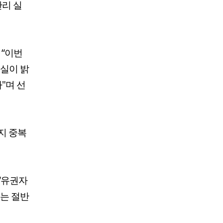
관리 실
 “이번
실이 밝
"며 선
지 중복
“유권자
쇄는 절반