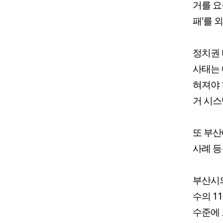
거를 요
패'를 
정치권 
사태는 
혀져야 
거 시스
또 부산
사례 등
부산시의
수의 1
수준에 