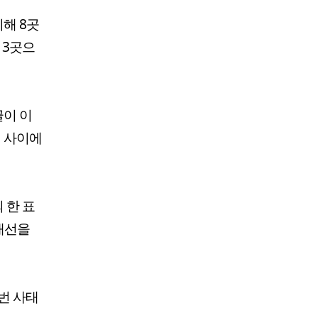
해 8곳
 3곳으
글이 이
대 사이에
 한 표
개선을
번 사태