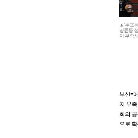
▲'투표용
명륜동 성
지 부족사태
부산=에
지 부족
회의 공
으로 확