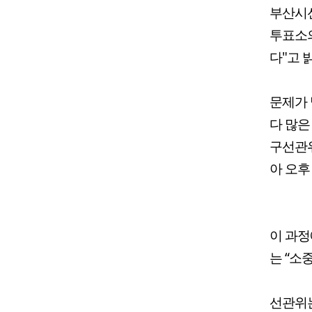
부산시선
투표소의
다"고 
문제가 
다 많은
구선관위
아 오후
이 과정
는 “소
선관위는