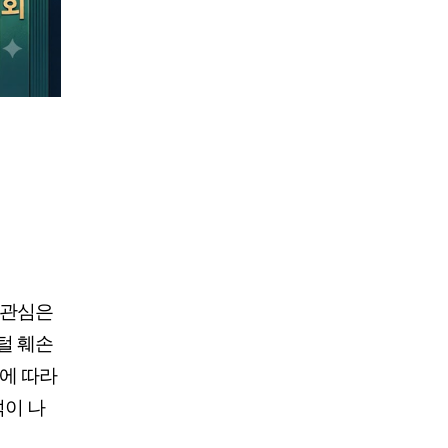
 관심은
털 훼손
이에 따라
석이 나