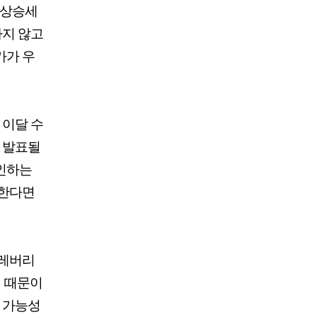
 상승세
나지 않고
가가 우
 이달 수
어 발표될
확인하는
지한다면
 레버리
기 때문이
될 가능성