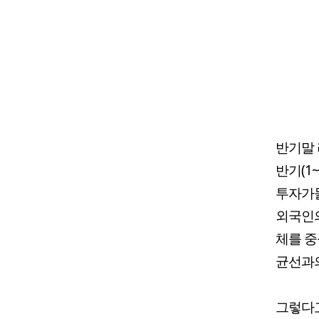
반기말 
반기(1
투자가들
외국인
체를 중
균선과의
그렇다고