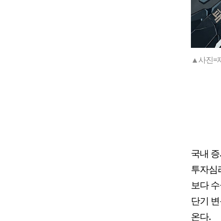
▲사진=
국내 증
투자심리
보다 수
단기 변
온다.