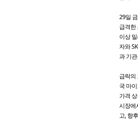
29일 
급격한 
이상 밀
자와 S
과 기관
급락의 
국 마이
가격 상
시장에서
고, 향