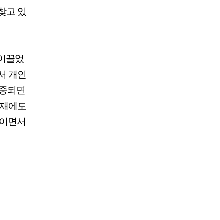
찾고 있
 이끌었
서 개인
집중되면
악재에도
직이면서