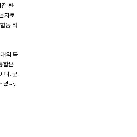
래전 환
 골자로
 합동 작
반대의 목
 통합은
이다. 군
어졌다.