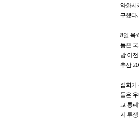
약화시키
구했다.
8일 육
등은 국
방 이전
추산 2
집회가 
들은 우
교 통폐
지 투쟁