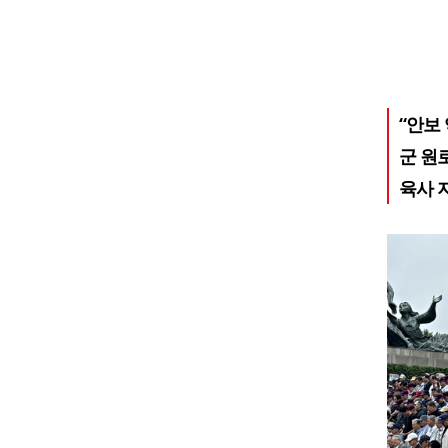
“안보
군 원
육사 