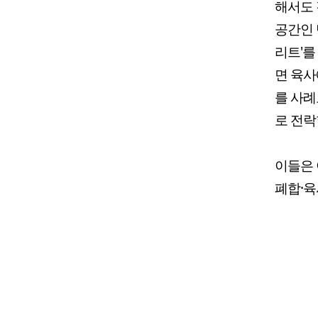
해서도 
공간인 
리트'를
면 육사
를 사례
로 전락
이들은 
폐합·육