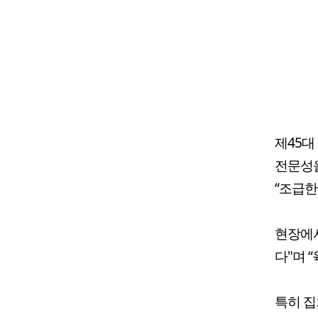
제45대
전문성을
“조급한
현장에서
다"며 
특히 집