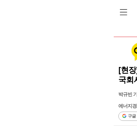
[현장
국회서
박규빈 
에너지경
구글