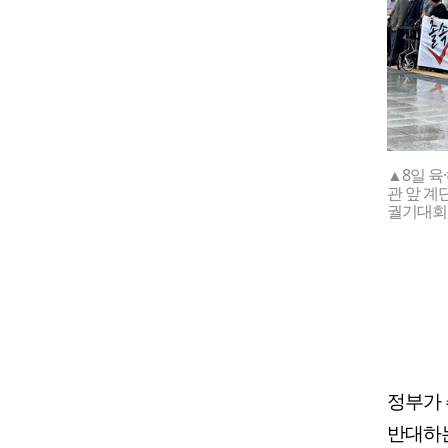
▲8일 육
관 앞 계
궐기대회
정부가 
반대하는