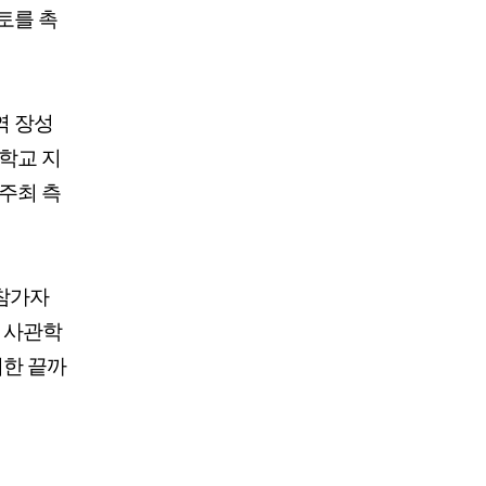
토를 촉
역 장성
학교 지
주최 측
 참가자
 ▲사관학
위한 끝까