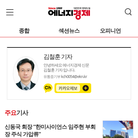
종합
섹션뉴스
오피니언
김철훈 기자
안녕하세요 에너지경제 신문
김철훈 기자 입니다.
kch0054@ekn.kr
유통중기부
주요
기사
신동국 회장 “한미사이언스 임주현 부회
장 주식 가압류”