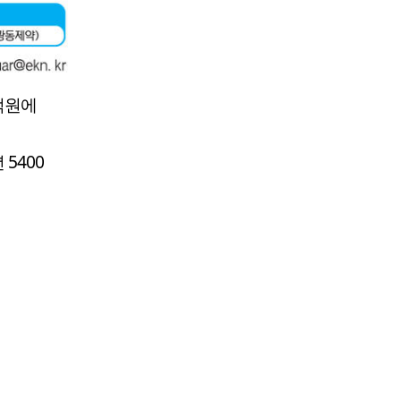
억원에
 5400