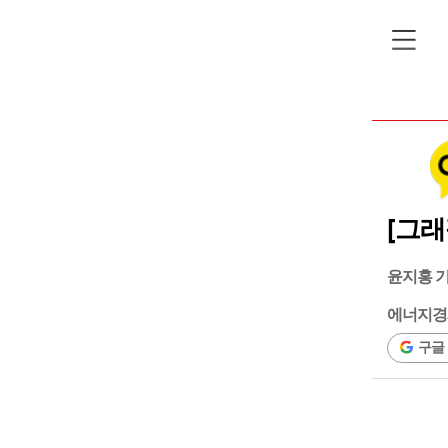
[그래
윤지홍 
에너지경
구글