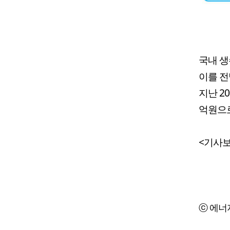
국내 생
이를 전
지난 20
억원으로
<기사보
ⓒ 에너