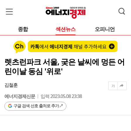
종합
섹션뉴스
오피니언
렛츠런파크 서울, 궂은 날씨에 멍든 어
린이날 동심 '위로'
김철훈
가
에너지경제신문
입력 2023.05.08 23:38
구글 검색 선호 출처로 추가