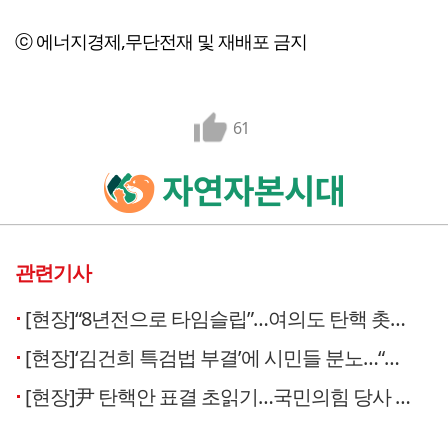
ⓒ 에너지경제,무단전재 및 재배포 금지
61
관련기사
[현장]“8년전으로 타임슬립”…여의도 탄핵 촛불 ‘활활’
[현장]‘김건희 특검법 부결’에 시민들 분노…“국힘 해체”
[현장]尹 탄핵안 표결 초읽기…국민의힘 당사 경비 강화