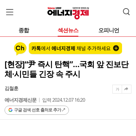
종합
섹션뉴스
오피니언
[현장]“尹 즉시 탄핵”…국회 앞 진보단
체·시민들 긴장 속 주시
김철훈
가
에너지경제신문
입력 2024.12.07 16:20
구글 검색 선호 출처로 추가