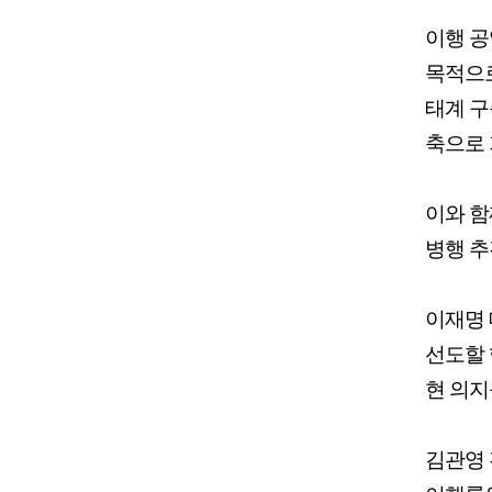
이행 공
목적으로
태계 구
축으로 
이와 함
병행 추
이재명 
선도할 
현 의지
김관영 