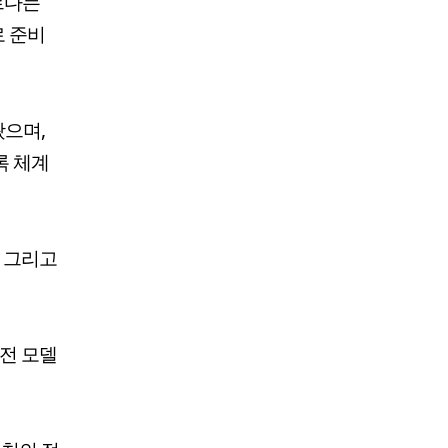
르다는
로 준비
왔으며,
록 체계
, 그리고
발전 모델