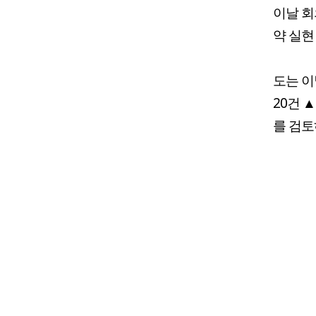
이날 
약 실현
도는 이
20건 
를 검토