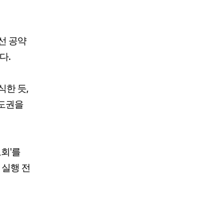
선 공약
다.
식한 듯,
주도권을
고회'를
 실행 전