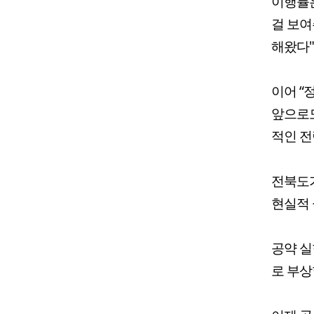
이행률은
걸 보여
해왔다"
이어 “
앞으로도
적인 전
전북도가
현실적 
공약 실
로 부상