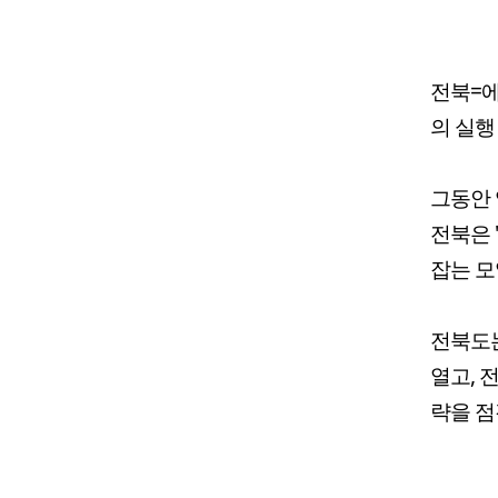
전북=에
의 실행
그동안 
전북은 
잡는 모
전북도는
열고, 
략을 점