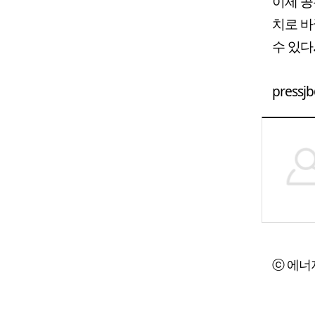
이제 공
치로 바
수 있다
pressj
ⓒ 에너