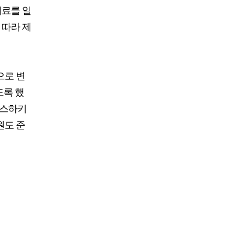
재료를 일
 따라 제
으로 변
도록 했
이스하키
원도 준