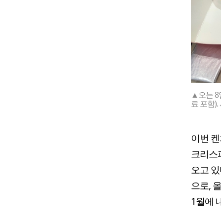
▲오는 8
료 포함)
이번 켄
크리스피
오고 있
으로, 
1월에 