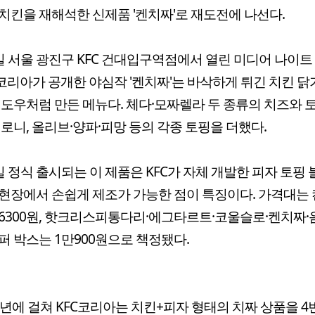
치킨을 재해석한 신제품 '켄치짜'로 재도전에 나선다.
일 서울 광진구 KFC 건대입구역점에서 열린 미디어 나이트
C코리아가 공개한 야심작 '켄치짜'는 바삭하게 튀긴 치킨 
 도우처럼 만든 메뉴다. 체다·모짜렐라 두 종류의 치즈와
퍼로니, 올리브·양파·피망 등의 각종 토핑을 더했다.
일 정식 출시되는 이 제품은 KFC가 자체 개발한 피자 토핑
현장에서 손쉽게 제조가 가능한 점이 특징이다. 가격대는
6300원, 핫크리스피통다리·에그타르트·코울슬로·켄치짜·
퍼 박스는 1만900원으로 책정됐다.
5년에 걸쳐 KFC코리아는 치킨+피자 형태의 치짜 상품을 