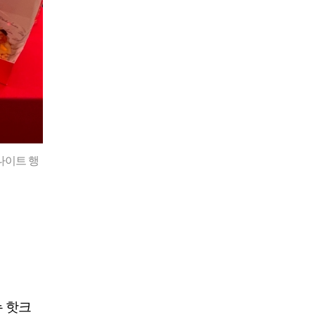
나이트 행
뉴 핫크