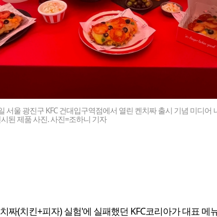
일 서울 광진구 KFC 건대입구역점에서 열린 켄치짜 출시 기념 미디어 
시된 제품 사진. 사진=조하니 기자
'치짜(치킨+피자) 실험'에 실패했던 KFC코리아가 대표 메