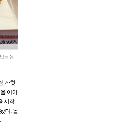
 없는 음
징거·핫
인을 이어
을 시작
왔다. 올
.