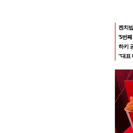
켄치밥
‘5번째
하키 
“대표