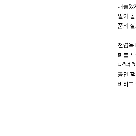
내놓았지
일이 올
품의 질
전영욱 
화를 시
다"며 
공인 '
비하고 