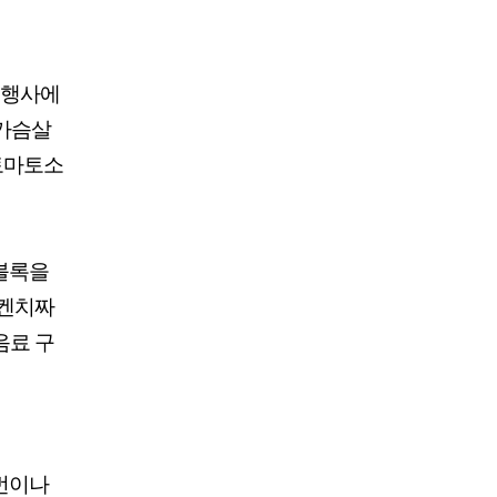
 행사에
닭가슴살
 토마토소
 블록을
 켄치짜
음료 구
4번이나