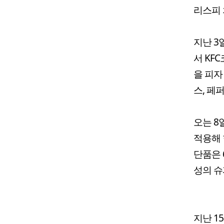
리스피 
지난 3
서 KF
을 피자
스, 페
오는 8
적용해 
단품은 
성의 슈
지난 1