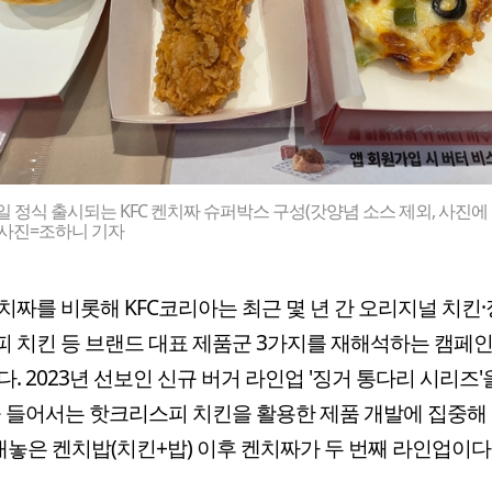
일 정식 출시되는 KFC 켄치짜 슈퍼박스 구성(갓양념 소스 제외, 사진에
. 사진=조하니 기자
치짜를 비롯해 KFC코리아는 최근 몇 년 간 오리지널 치킨·
 치킨 등 브랜드 대표 제품군 3가지를 재해석하는 캠페
다. 2023년 선보인 신규 버거 라인업 '징거 통다리 시리즈'
올 들어서는 핫크리스피 치킨을 활용한 제품 개발에 집중해 
내놓은 켄치밥(치킨+밥) 이후 켄치짜가 두 번째 라인업이다