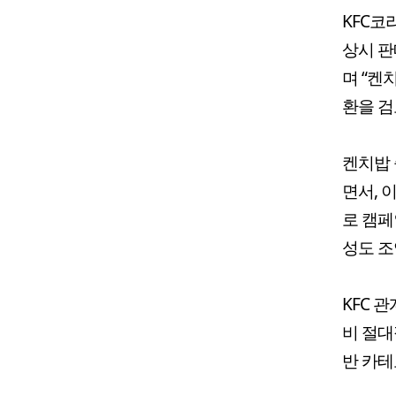
KFC코
상시 판
며 “켄
환을 검
켄치밥 
면서, 
로 캠페
성도 조
KFC 
비 절대
반 카테