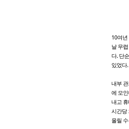
10여년
날 무렵
다. 단
있었다.
내부 관
에 모인
내고 휴
시간당 
올릴 수