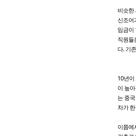
비슷한 
신조어가
임금이 
직원들
다. 기
10년이
이 높아
는 중국
차가 한
이쯤에서