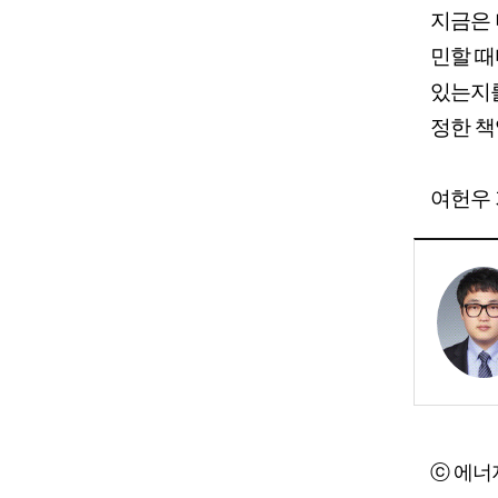
지금은 
민할 때
있는지를
정한 책
여헌우 기
ⓒ 에너