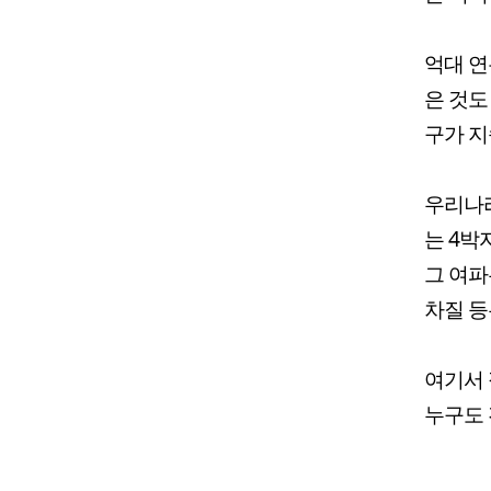
억대 연
은 것도
구가 지
우리나라
는 4박
그 여파
차질 등
여기서 
누구도 