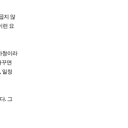
곱지 않
이런 요
 하청이라
바꾸면
, 일정
다. 그