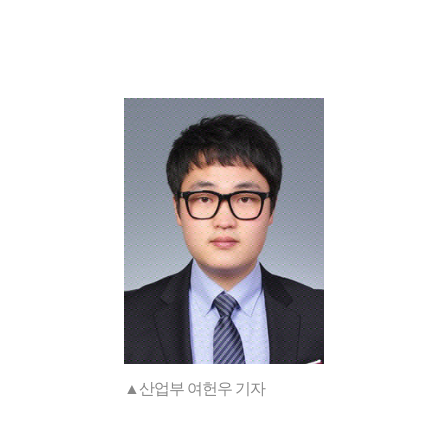
▲산업부 여헌우 기자