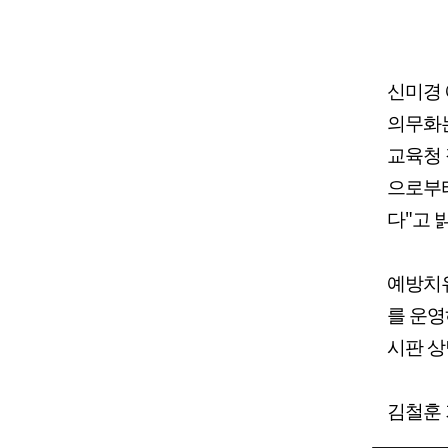
신미경 
의무화는
교육청 
으로부터
다"고 
예방치유
를 운영
시판 상
김철훈 기