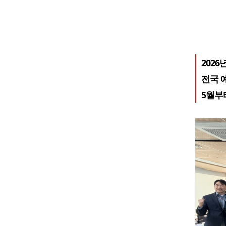
202
전국 
5월부