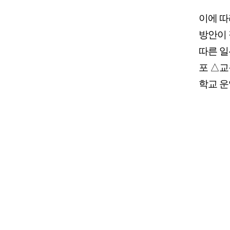
이에 따
방안이 
따른 일
포 △교
학교 운