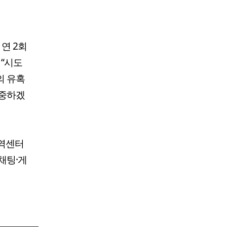
연 2회
 “시도
의 유혹
집중하겠
지역센터
채팅·게