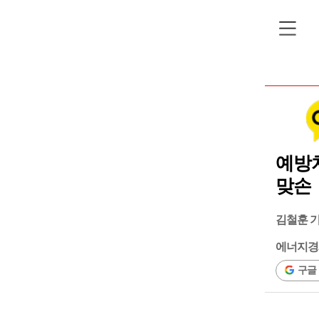
예방치
맞손
김철훈 
에너지경
구글