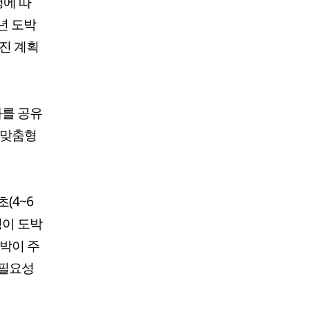
행에 따
년 도박
진 계획
과를 공유
 맞춤형
(4~6
여명이 도박
도박이 주
 필요성