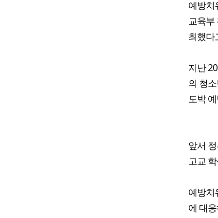
예방치유
교육부 
최했다고
지난 2
의 청소
도박 예
앞서 정
고교 학
예방치유
에 대응