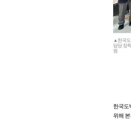
▲한국도
담당 장
원
한국도
위해 본