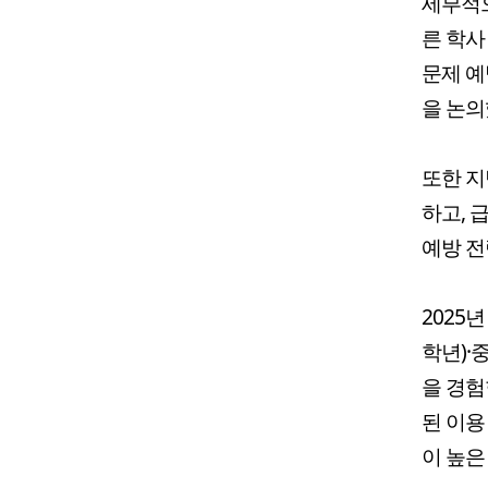
세부적으
른 학사
문제 예
을 논의
또한 지
하고, 
예방 전
2025
학년)·중
을 경험
된 이용
이 높은