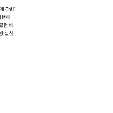
계 강화'
시행에
큘럼 배
방 실천