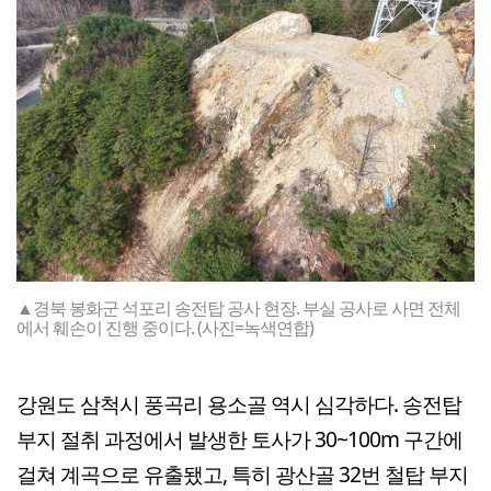
▲경북 봉화군 석포리 송전탑 공사 현장. 부실 공사로 사면 전체
에서 훼손이 진행 중이다. (사진=녹색연합)
강원도 삼척시 풍곡리 용소골 역시 심각하다. 송전탑
부지 절취 과정에서 발생한 토사가 30~100m 구간에
걸쳐 계곡으로 유출됐고, 특히 광산골 32번 철탑 부지