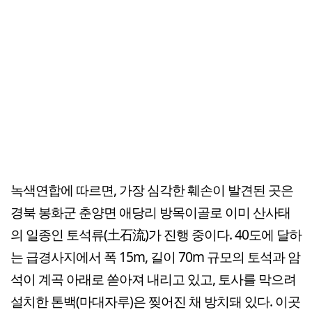
녹색연합에 따르면, 가장 심각한 훼손이 발견된 곳은
경북 봉화군 춘양면 애당리 방목이골로 이미 산사태
의 일종인 토석류(土石流)가 진행 중이다. 40도에 달하
는 급경사지에서 폭 15m, 길이 70m 규모의 토석과 암
석이 계곡 아래로 쏟아져 내리고 있고, 토사를 막으려
설치한 톤백(마대자루)은 찢어진 채 방치돼 있다. 이곳