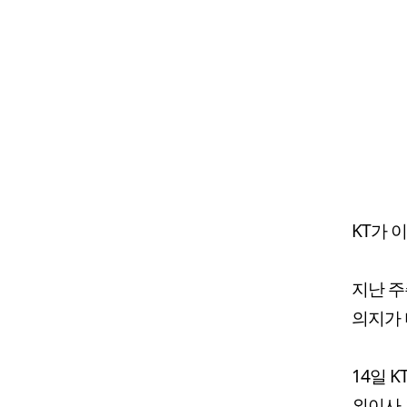
KT가 
지난 주
의지가 
14일 
외이사