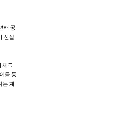
련해 공
이 신설
 체크
이를 통
다는 계