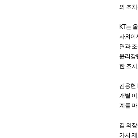
의 조치
KT는 
사외이사
면과 조
윤리강령
한 조치
김용헌 
개별 이
계를 마
김 의장
가치 제