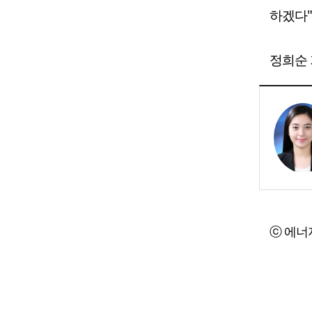
하겠다"
정희순 기
ⓒ 에너