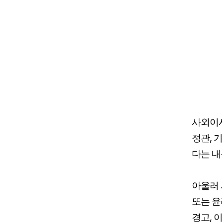
사외이
정관, 
다는 내
아울러 
또는 윤
경고, 