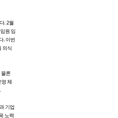
. 2월
 임원 임
다. 이번
을 의식
 물론
운영 체
.
과 기업
욱 노력