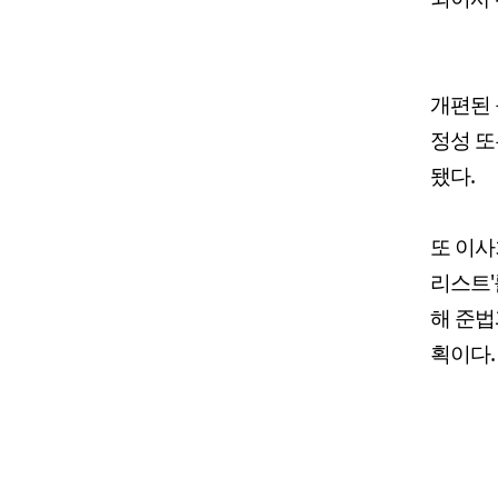
개편된 
정성 또
됐다.
또 이사
리스트'
해 준법
획이다.