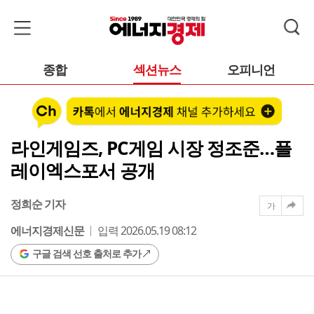
종합
섹션뉴스
오피니언
라인게임즈, PC게임 시장 정조준…플
레이엑스포서 공개
정희순 기자
가
에너지경제신문
입력 2026.05.19 08:12
구글 검색 선호 출처로 추가