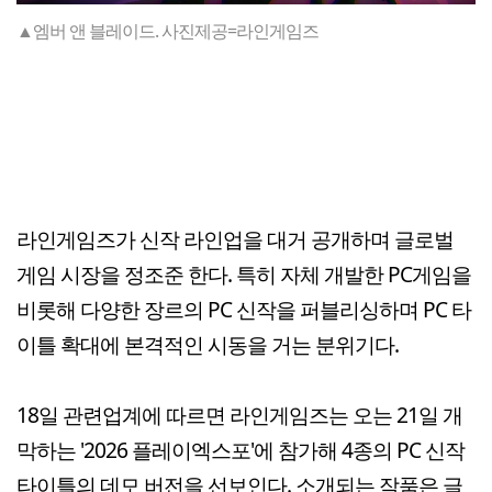
▲엠버 앤 블레이드. 사진제공=라인게임즈
라인게임즈가 신작 라인업을 대거 공개하며 글로벌
게임 시장을 정조준 한다. 특히 자체 개발한 PC게임을
비롯해 다양한 장르의 PC 신작을 퍼블리싱하며 PC 타
이틀 확대에 본격적인 시동을 거는 분위기다.
18일 관련업계에 따르면 라인게임즈는 오는 21일 개
막하는 '2026 플레이엑스포'에 참가해 4종의 PC 신작
타이틀의 데모 버전을 선보인다. 소개되는 작품은 글