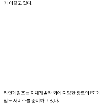
가 이끌고 있다.
라인게임즈는 자체개발작 외에 다양한 장르의 PC 게
임도 서비스를 준비하고 있다.