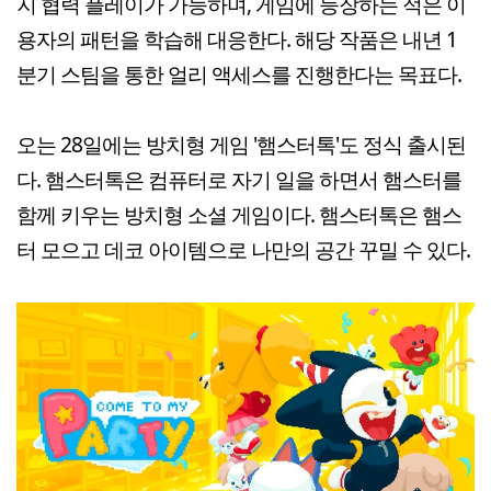
지 협력 플레이가 가능하며, 게임에 등장하는 적은 이
용자의 패턴을 학습해 대응한다. 해당 작품은 내년 1
분기 스팀을 통한 얼리 액세스를 진행한다는 목표다.
오는 28일에는 방치형 게임 '햄스터톡'도 정식 출시된
다. 햄스터톡은 컴퓨터로 자기 일을 하면서 햄스터를
함께 키우는 방치형 소셜 게임이다. 햄스터톡은 햄스
터 모으고 데코 아이템으로 나만의 공간 꾸밀 수 있다.