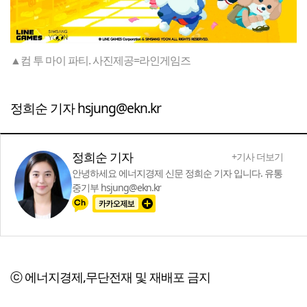
▲컴 투 마이 파티. 사진제공=라인게임즈
정희순 기자 hsjung@ekn.kr
정희순 기자
+기사 더보기
안녕하세요 에너지경제 신문 정희순 기자 입니다. 유통
중기부 hsjung@ekn.kr
ⓒ 에너지경제,무단전재 및 재배포 금지