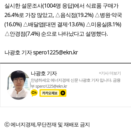
실시한 설문조사(1004명 응답)에서 식료품 구매가
26.4%로 가장 많았고, △음식점(19.2%) △병원·약국
(16.0%) △배달앱(대면 결제·13.6%) △미용실(8.1%)
△안경점(7.4%) 순으로 나타났다고 설명했다.
나광호 기자 spero1225@ekn.kr
나광호 기자
+기사 더보기
안녕하세요 에너지경제 신문 나광호 기자 입니다. 금융
부 spero1225@ekn.kr
ⓒ 에너지경제,무단전재 및 재배포 금지