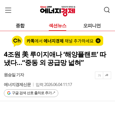
종합
섹션뉴스
오피니언
4조원 美 루이지애나 ‘해양플랜트’ 따
냈다…“중동 외 공급망 넓혀”
원승일 기자
가
에너지경제신문
입력 2026.06.04 11:17
구글 검색 선호 출처로 추가