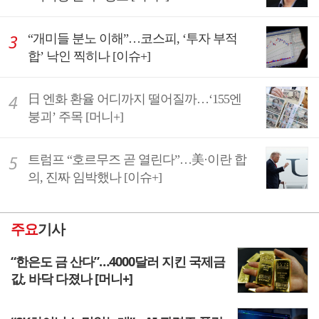
“개미들 분노 이해”…코스피, ‘투자 부적
합’ 낙인 찍히나 [이슈+]
日 엔화 환율 어디까지 떨어질까…‘155엔
붕괴’ 주목 [머니+]
트럼프 “호르무즈 곧 열린다”…美·이란 합
의, 진짜 임박했나 [이슈+]
주요
기사
“한은도 금 산다”…4000달러 지킨 국제금
값, 바닥 다졌나 [머니+]