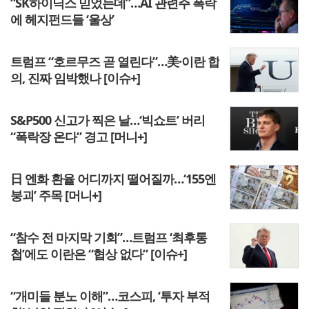
“SK하이닉스 믿었는데”…AI 관련주 폭락
에 헤지펀드들 ‘울상’
트럼프 “호르무즈 곧 열린다”…美·이란 합
의, 진짜 임박했나 [이슈+]
S&P500 신고가 찍은 날…‘빅쇼트’ 버리
“폭락장 온다” 경고 [머니+]
日 엔화 환율 어디까지 떨어질까…‘155엔
붕괴’ 주목 [머니+]
“참수 전 마지막 기회”…트럼프 ‘최후통
첩’에도 이란은 “협상 없다” [이슈+]
“개미들 분노 이해”…코스피, ‘투자 부적