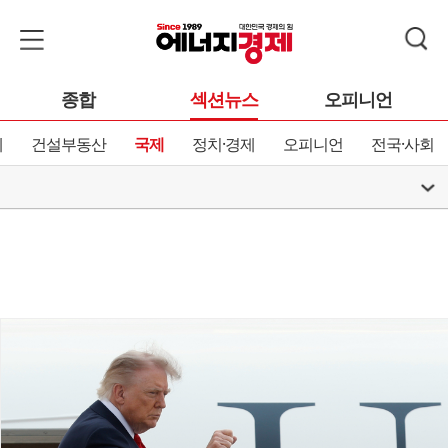
종합
섹션뉴스
오피니언
제
건설부동산
국제
정치·경제
오피니언
전국·사회