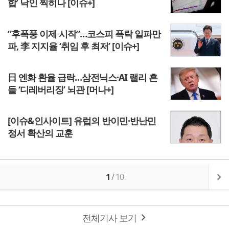
합’ 낙인 찍히나 [이슈+]
“후폭풍 이제 시작”…코스피 폭락 일파만
파, 李 지지율 ‘취임 후 최저’ [이슈+]
日 엔화 환율 급락…삼전닉스·AI 랠리 흔
들 ‘디레버리징’ 뇌관 [머나+]
[이슈&인사이트] 유럽의 반이민·반난민
정서 확산의 교훈
1
/
10
전체기사 보기