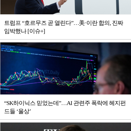
트럼프 “호르무즈 곧 열린다”…美·이란 합의, 진짜
임박했나 [이슈+]
“SK하이닉스 믿었는데”…AI 관련주 폭락에 헤지펀
드들 ‘울상’