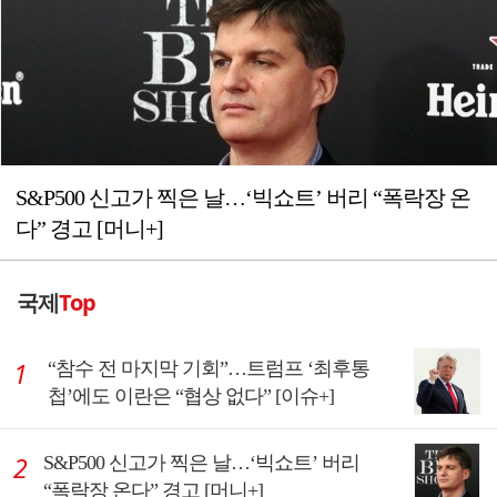
S&P500 신고가 찍은 날…‘빅쇼트’ 버리 “폭락장 온
다” 경고 [머니+]
국제
Top
“참수 전 마지막 기회”…트럼프 ‘최후통
첩’에도 이란은 “협상 없다” [이슈+]
S&P500 신고가 찍은 날…‘빅쇼트’ 버리
“폭락장 온다” 경고 [머니+]