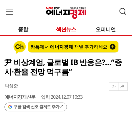
종합
섹션뉴스
오피니언
尹 비상계엄, 글로벌 IB 반응은?…“증
시·환율 전망 먹구름”
박성준
가
에너지경제신문
입력 2024.12.07 10:33
구글 검색 선호 출처로 추가