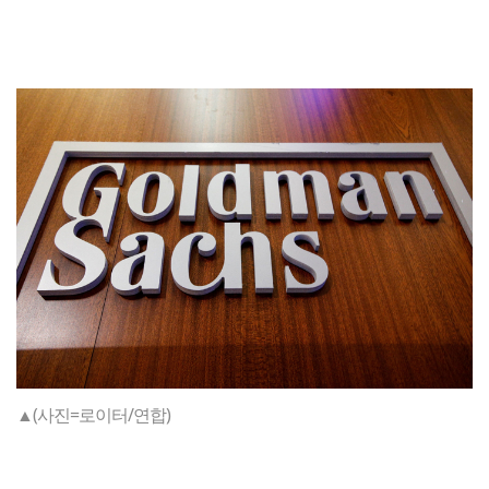
▲(사진=로이터/연합)