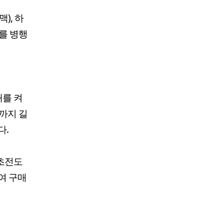
), 하
를 병행
개를 켜
월까지 길
다.
전초전도
여 구매