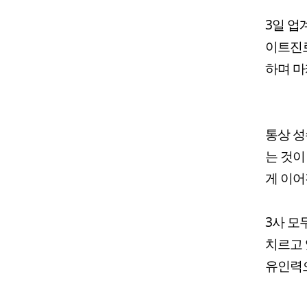
3일 업
이트진로
하며 마
통상 성
는 것이
게 이어
3사 모
치르고 
유인력으