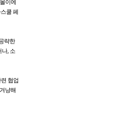
 몰이에
카스쿨 페
 공략한
나, 소
관련 협업
 겨냥해