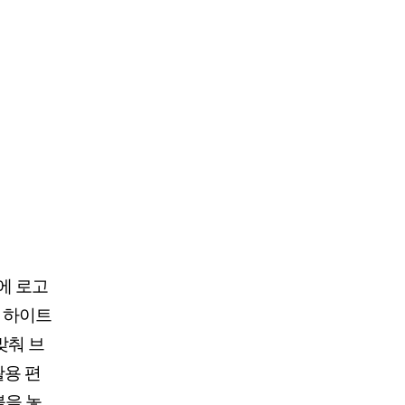
에 로고
근 하이트
맞춰 브
활용 편
불을 놓