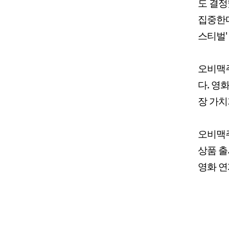
도 결정
집중한다
스티벌'
오비맥주
다. 영
장 가치
오비맥주
상품 출
영화 연