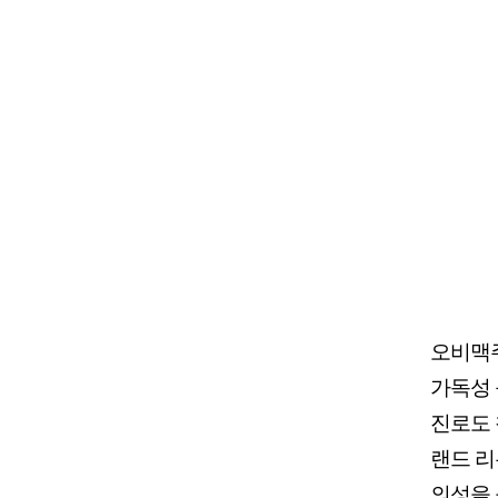
오비맥주
가독성 
진로도 
랜드 리
의성을 