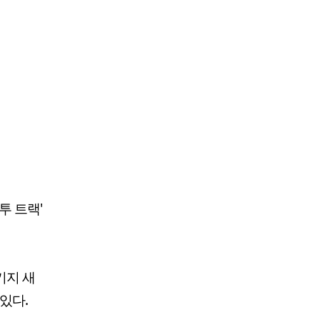
투 트랙'
키지 새
있다.