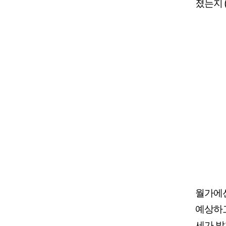
졌는지 
월가에선
예상하고
세가 발