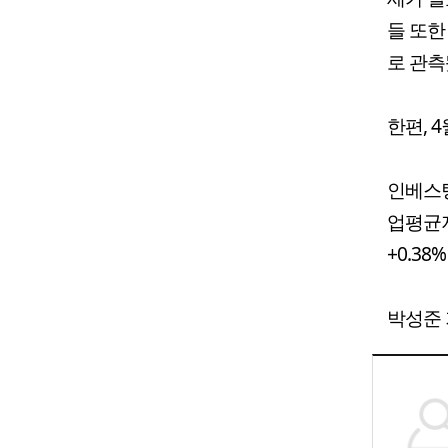
들 또한
로 관측
한편, 
인베스팅
업평균지수
+0.38
박성준 기