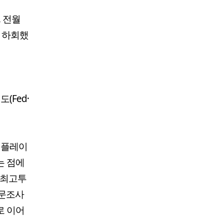
, 전월
폭 하회했
(Fed·
인플레이
는 점에
 최고투
설문조사
로 이어