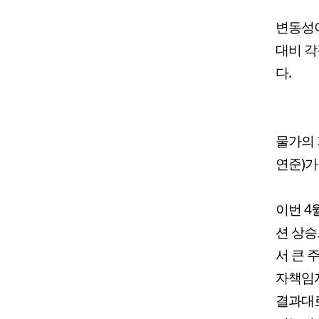
변동성이
대비 각각
다.
물가의 
연준)가
이번 4
션 상승
서 큰 
자책임자
결과대로