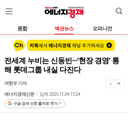
종합
섹션뉴스
오피니언
전세계 누비는 신동빈···‘현장 경영’ 통
해 롯데그룹 내실 다진다
여헌우 기자
가
에너지경제신문
입력 2025.11.04 17:24
구글 검색 선호 출처로 추가